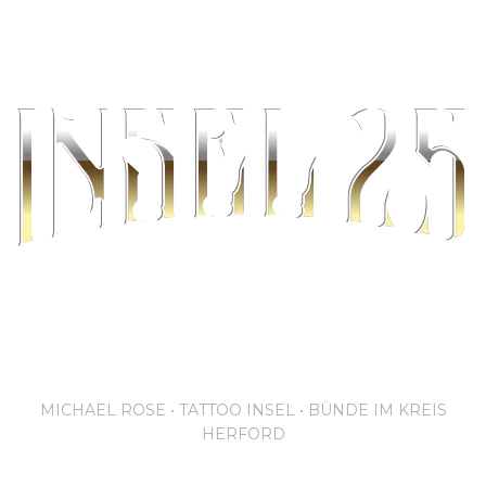
schaffendes und bildendes
Kunsthandwerk
MICHAEL ROSE • TATTOO INSEL • BÜNDE IM KREIS
HERFORD